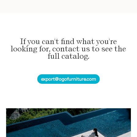
tiene
múltiples
variantes.
Las
opciones
If you can't find what you're
se
looking for, contact us to see the
pueden
full catalog.
elegir
en
la
export@ogofurniture.com
página
de
producto