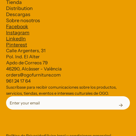
Tienda
Distribution
Descargas
Sobre nosotros
Facebook
Subscribe to our Newsletter
Instagram
LinkedIn
Pinterest
*
indicates required
Calle Argenters, 31
Pol. Ind. El Alter
*
Email Address
Apdo de Correos 79
46290, Alcàsser - València
orders@ogofurniture.com
961 24 17 64
Suscríbase para recibir comunicaciones sobre los productos,
servicios, tiendas, eventos e intereses culturales de OGO.
Política de Privacidad
|
Aviso legal y condiciones generales
|