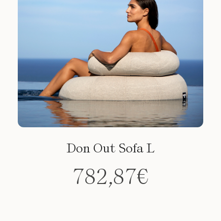
variantes.
Las
opciones
se
pueden
elegir
en
la
página
de
producto
Don Out Sofa L
782,87
€
Este
producto