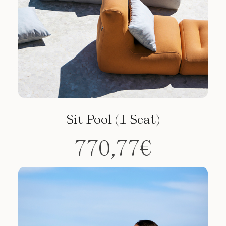
Sit Pool (1 Seat)
770,77
€
Este
producto
tiene
múltiples