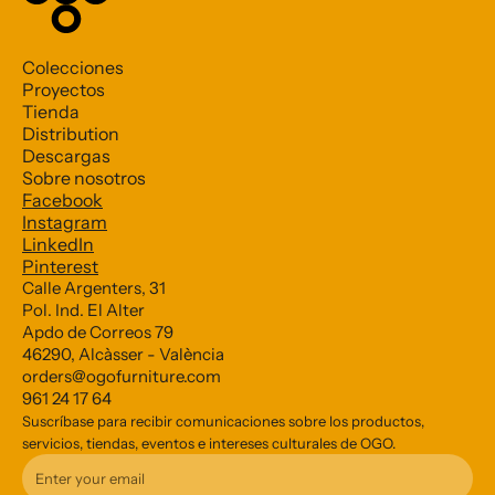
Colecciones
Proyectos
Tienda
Distribution
Descargas
Sobre nosotros
Facebook
Subscribe to our Newsletter
Instagram
LinkedIn
Pinterest
*
indicates required
Calle Argenters, 31
Pol. Ind. El Alter
*
Email Address
Apdo de Correos 79
46290, Alcàsser - València
orders@ogofurniture.com
961 24 17 64
Suscríbase para recibir comunicaciones sobre los productos,
servicios, tiendas, eventos e intereses culturales de OGO.