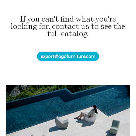
Las
opciones
If you can't find what you're
se
looking for, contact us to see the
pueden
full catalog.
elegir
en
la
export@ogofurniture.com
página
de
producto