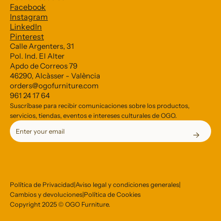
Facebook
Subscribe to our Newsletter
Instagram
LinkedIn
Pinterest
*
indicates required
Calle Argenters, 31
Pol. Ind. El Alter
*
Email Address
Apdo de Correos 79
46290, Alcàsser - València
orders@ogofurniture.com
961 24 17 64
Suscríbase para recibir comunicaciones sobre los productos,
servicios, tiendas, eventos e intereses culturales de OGO.
Política de Privacidad
|
Aviso legal y condiciones generales
|
Cambios y devoluciones
|
Política de Cookies
Copyright 2025 © OGO Furniture.