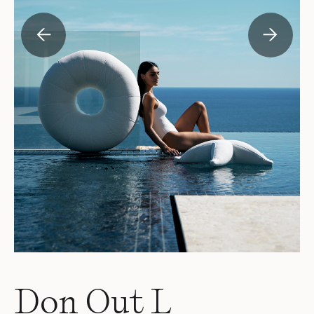
←
→
Don Out L